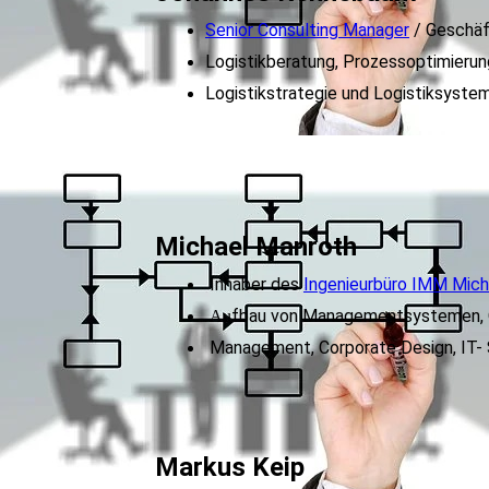
Senior Consulting Manager
/ Geschäf
Logistikberatung, Prozessoptimierung
Logistikstrategie und Logistiksyste
Michael Manroth
Inhaber des
Ingenieurbüro IMM Mich
fbau von Managementsystemen, O
Au
Management, Corporate Design, IT
Markus Keip