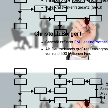
Transport- und Speditionsrecht, Be
Güterkraftverkehrsgesetz (GüKG)
Christoph Borgert
Geschäftsführer
FM-LeasingPartne
Als Deutschlands größter Leasingmak
von rund 500 Millionen Euro.
lo
Sinn
D-33
Tel.
Mail