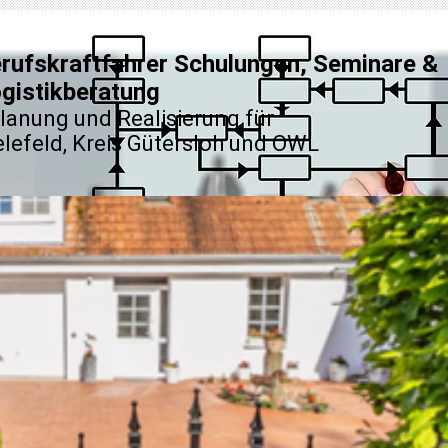
rufskraftfahrer Schulungen, Seminare &
gistikberatung
Planung und Realisierung für
elefeld, Kreis Gütersloh und OWL