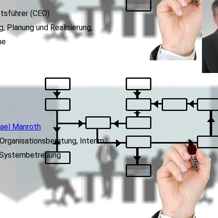
tsführer (CEO)
, Planung und Realisierung,
me
ael Manroth
rganisationsberatung, Interim
- Systembetreuung