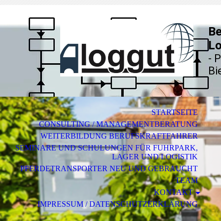
Be
Lo
- 
Bi
STARTSEITE
CONSULTING / MANAGEMENTBERATUNG
WEITERBILDUNG BERUFSKRAFTFAHRER
SEMINARE UND SCHULUNGEN FÜR FUHRPARK,
LAGER UND LOGISTIK
PFERDETRANSPORTER NEU UND GEBRAUCHT
TEAM
KONTAKT
IMPRESSUM / DATENSCHUTZERKLÄRUNG