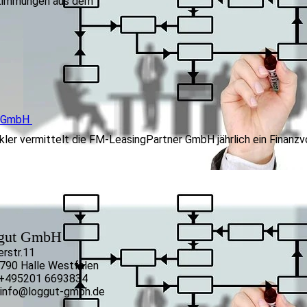
stimmungen aus dem
r GmbH
ler vermittelt die FM-LeasingPartner GmbH jährlich ein Finanz
ggut GmbH
erstr.11
790 Halle Westfalen
: +495201 6693834
: info@loggut-gmbh.de