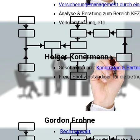
Versicherungsmanagement durch ein
Analyse & Beratung zum Bereich KFZ-
Verkehrshaftung, etc.
Holger Konermann
Geschäftsführer
Konermann & Partn
Freier Sachverständiger für die betri
Gordon Frohne
Rechtsanwalt