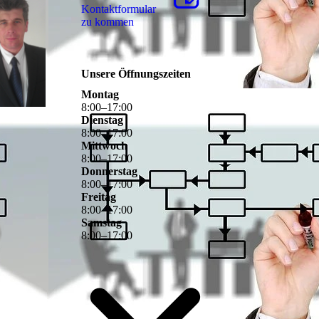
Kon­takt­for­mu­lar
zu kommen
Unsere Öffnungszeiten
Montag
8
:
00
–
17
:
00
Dienstag
8
:
00
–
17
:
00
Mittwoch
8
:
00
–
17
:
00
Donnerstag
8
:
00
–
17
:
00
Freitag
8
:
00
–
17
:
00
Samstag
8
:
00
–
17
:
00