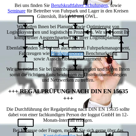
Bei uns finden Sie
Berufskraftfahrer Schulungen,
sowie
Seminare
für Betreiber von Fuhrpark und Lager in den Kreisen
Gütersloh, Bielefeld und OWL.
Wir helfen Ihnen bei Planung sowie Optimierung von
Logistiksystemen und logistischen Prozessen. Wir sind somit Ihr
kompetenter Ansprechpartner
bei Ihrer Logistikplanung.
Ebenfalls finden Sie bei uns auch alles zu
Fuhrparkmanagement,
Fahrzeugen wie
Pferdetransporter,
Benchmarketing
sowie
Ausschreibungsmanagement
.
Wir
unterstützen Sie bei Distributionsstrategien und helfen Ihnen
somit
die richtigen Entscheidungen zu Distributionsstrategien
und Netzwerken zu
treffen.
+++ REGALPRÜFUNG NACH DIN EN 15635
+++
Die Durchführung der Regalprüfung nach DIN EN 15635 sollte
dabei von einer fachkundigen Person der loggut GmbH im 12-
Monats-Intervall erfolgen.
Bei Interesse oder Fragen, melden Sie sich gerne über das
Kontaktformular
bei uns.