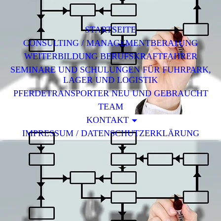
STARTSEITE
CONSULTING / MANAGEMENTBERATUNG
WEITERBILDUNG BERUFSKRAFTFAHRER
SEMINARE UND SCHULUNGEN FÜR FUHRPARK,
LAGER UND LOGISTIK
PFERDETRANSPORTER NEU UND GEBRAUCHT
TEAM
KONTAKT
IMPRESSUM / DATENSCHUTZERKLÄRUNG