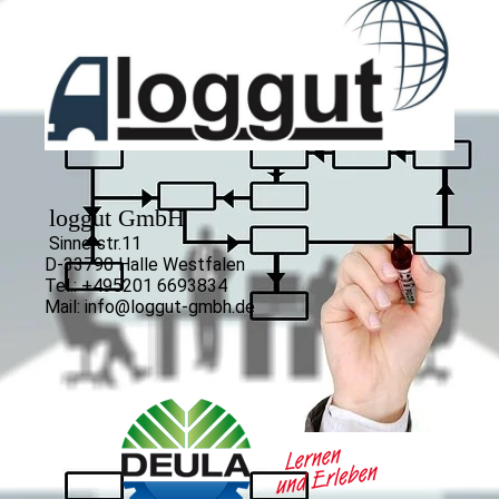
loggut GmbH
Sinnerstr.11
D-33790 Halle Westfalen
Tel.: +495201 6693834
Mail: info@loggut-gmbh.de