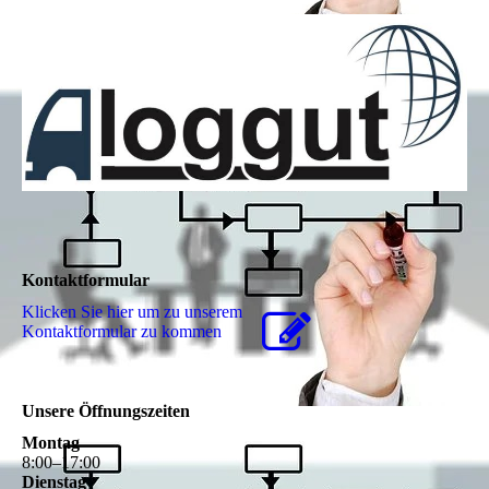
Kontaktformular
Klicken Sie hier um zu unserem
Kon­takt­for­mu­lar zu kommen
Unsere Öffnungszeiten
Montag
8
:
00
–
17
:
00
Dienstag