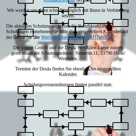
Wir werden uns dann schnellstmöglich mit Ihnen in Verbindung
setzen.
Die aktuellen Schulungsangebote für Berufskraftfahrer
Schulungen entnehmen Sie bitte dem eingestellten Kalender auf
Seite für die
Weiterbildung Berufskraftfahrer.
der
Die loggut GmbH und die Deula Westfalen-Lippe nutzen
gemeinsam die Schulungsräume Sinnerstr.11, 33790 Halle/
Westfalen.
Termine der Deula finden Sie ebenfalls im eingestellten
Kalender.
Schulungsveranstaltungen finden parallel statt.